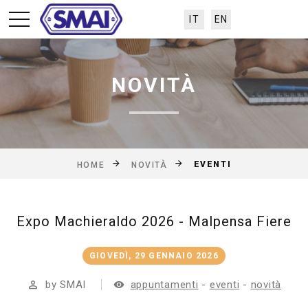
IT
EN
NOVITÀ
EVENTI
HOME
NOVITÀ
Expo Machieraldo 2026 - Malpensa Fiere
GIOVEDÌ, 29 GENNAIO 2026
by SMAI
appuntamenti
-
eventi
-
novità