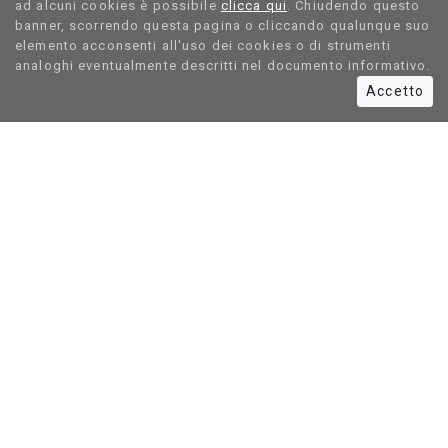
ad alcuni cookies è possibile
clicca qui
. Chiudendo questo
banner, scorrendo questa pagina o cliccando qualunque suo
elemento acconsenti all'uso dei cookies o di strumenti
analoghi eventualmente descritti nel documento informativo.
Accetto
LINK RAPIDI
Ruote
Carriole
Cavalletti
Carrelli
Informativa privacy
Cookie policy